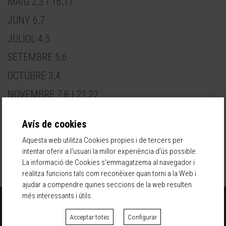
MAIG 2,3 I 16,17
JUNY 6,7
JULIOL 4,5
SETEMBRE 5,6
OCTUBRE 3,4
NOVEMBRE 7,8 I 21,22
DESEMBRE 5,6
Avís de cookies
Aquest esdeveniment es desenvolupa a
Palo Alto
Aquesta web utilitza Cookies propies i de tercers per
Barcelona
-
Carrer Pellaires, 30
intentar oferir a l'usuari la millor experiència d'ús possible.
La informació de Cookies s'emmagatzema al navegador i
realitza funcions tals com reconèixer quan torni a la Web i
ajudar a compendre quines seccions de la web resulten
més interessants i útils.
CONTACTE
Acceptar totes
Configurar
paloalto@palomarketfest.com