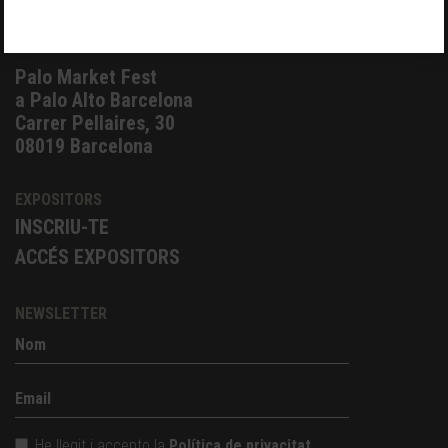
entradas@palomarketfest.com
Palo Market Fest
a Palo Alto Barcelona
Carrer Pellaires, 30
08019 Barcelona
EXPOSITORS
INSCRIU-TE
ACCÉS EXPOSITORS
NEWSLETTER
He llegit i accepto la
Política de privacitat