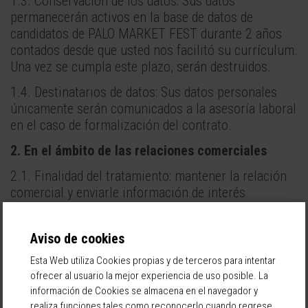
1.3. Conservación de los datos: Sus datos
permanecerán activos en la base de datos de
candidatos de PALO MARKET FEST durante 2 años
contados desde que usted nos facilitó su currículum.
Una vez se cumpla este plazo, serán destruidos.
1.4. Destinatarios de datos: Sus datos personales
únicamente serán comunicados a la asesoría laboral
en el caso de formalización del contrato.
2. En el ámbito de las relaciones comerciales
2.1. Finalidad del tratamiento: mantener la relación
comercial y enviarle información de interés
relacionada con novedades y servicios de PALO
MARKET FEST, tales como:
Aviso de cookies
Información sobre nuevos productos y eventos;
Esta Web utiliza Cookies propias y de terceros para intentar
Invitación a eventos promocionales;
ofrecer al usuario la mejor experiencia de uso posible. La
Solicitud de contacto de proveedores,
información de Cookies se almacena en el navegador y
patrocinadores y expositores
realiza funciones tales como reconocerlo cuando regrese